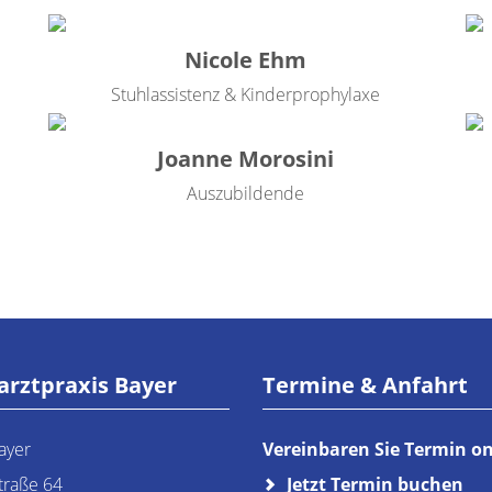
Nicole Ehm
Stuhlassistenz & Kinderprophylaxe
Joanne Morosini
Auszubildende
rztpraxis Bayer
Termine & Anfahrt
ayer
Vereinbaren Sie Termin on
traße 64
Jetzt Termin buchen