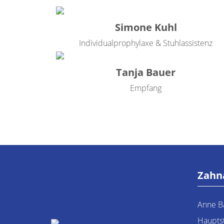
Simone Kuhl
Individualprophylaxe & Stuhlassistenz
Tanja Bauer
Empfang
Zahna
Anne B
Haupts