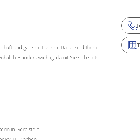
J
nschaft und ganzem Herzen. Dabei sind Ihrem
halt besonders wichtig, damit Sie sich stets
erin in Gerolstein
der RWTH Aachen